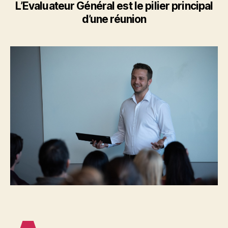
d’Evaluateur
L’Evaluateur Général est le pilier principal
Général
d’une réunion
?