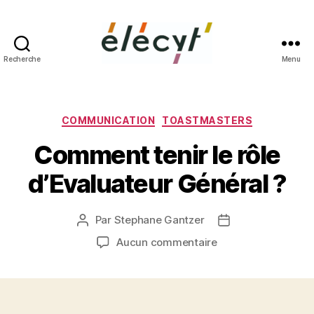
Recherche
Menu
Façons
de
parler
Catégories
COMMUNICATION
TOASTMASTERS
Comment tenir le rôle
d’Evaluateur Général ?
Par
Stephane Gantzer
Auteur
Date
de
de
sur
Aucun commentaire
l’article
l’article
Comment
tenir
le
rôle