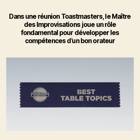
le
rôle
de
Dans une réunion Toastmasters, l
e Maître
Maître
des Improvisations
joue un rôle
des
fondamental pour développer les
Improvisations
compétences d’un bon orateur
?