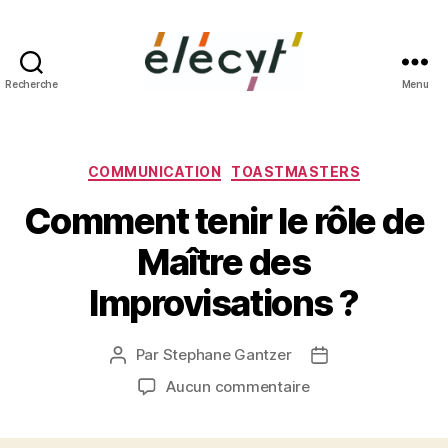
Recherche
Menu
Façons
de
parler
Catégories
COMMUNICATION
TOASTMASTERS
Comment tenir le rôle de
Maître des
Improvisations ?
Par
Stephane Gantzer
Auteur
Date
de
de
sur
Aucun commentaire
l’article
l’article
Comment
tenir