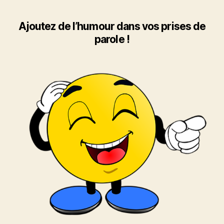
humoristique
aux
rayons
Ajoutez de l’humour dans vos prises de
X
parole !