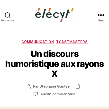
Recherche
Menu
Façons
de
parler
Catégories
COMMUNICATION
TOASTMASTERS
Un discours
humoristique aux rayons
X
Par
Stephane Gantzer
Auteur
Date
de
de
sur
Aucun commentaire
l’article
l’article
Un
discours