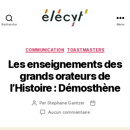
Recherche
Menu
Façons
de
parler
Catégories
COMMUNICATION
TOASTMASTERS
Les enseignements des
grands orateurs de
l’Histoire : Démosthène
Par
Stephane Gantzer
Auteur
Date
de
de
sur
Aucun commentaire
l’article
l’article
Les
enseignements