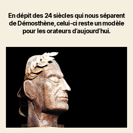
des
grands
orateurs
En dépit des 24 siècles qui nous séparent
de
de Démosthène, celui-ci reste un modèle
l’Histoire
pour les orateurs d’aujourd’hui.
:
Démosthène