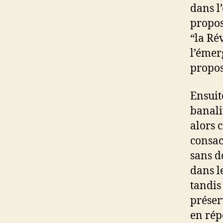
dans l
propos
“la Ré
l’émer
propos
Ensuit
banali
alors 
consac
sans d
dans l
tandis
préser
en rép