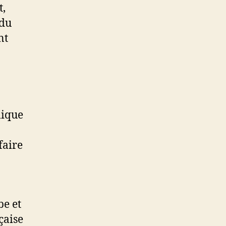
t,
 du
nt
lique
faire
be et
çaise