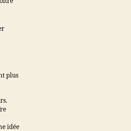
oître
er
t plus
rs.
fre
ne idée