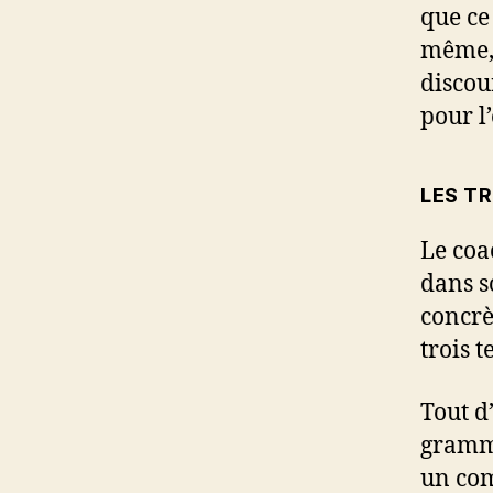
que ce
même, 
discou
pour l’
LES T
Le coa
dans s
concrè
trois te
Tout d
gramma
un com