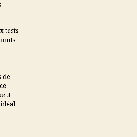
s
x tests
s mots
s de
-ce
peut
’idéal