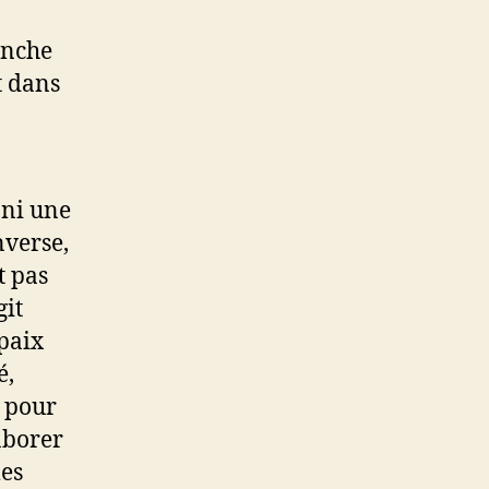
anche
t dans
 ni une
nverse,
t pas
git
 paix
é,
l pour
aborer
les