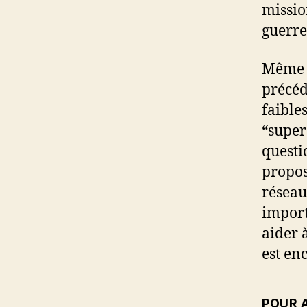
missio
guerre
Même s
précéd
faible
“super”
questi
propos
réseau
import
aider 
est enc
POUR A