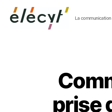
La communication 
Façons
de
parler
Comme
prise 