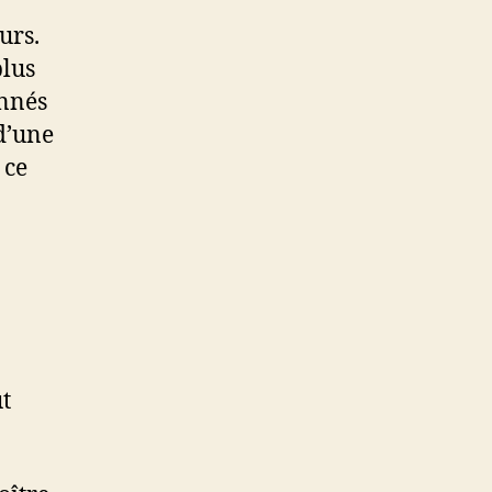
urs.
plus
onnés
 d’une
 ce
ut