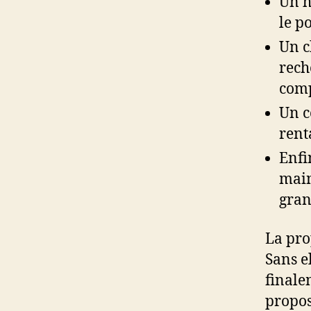
Un h
le p
Un c
rech
comp
Un c
renta
Enfi
main
gran
La pro
Sans el
finale
propos