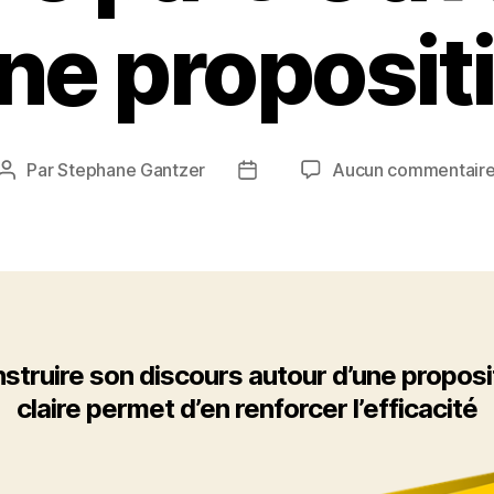
ne propositi
Par
Stephane Gantzer
Aucun commentair
Auteur
Date
de
de
l’article
l’article
struire son discours autour d’une proposi
claire permet d’en renforcer l’efficacité