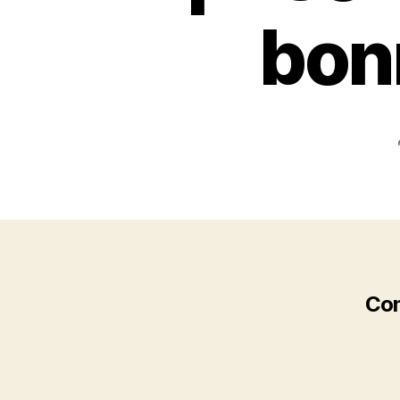
bon
Con