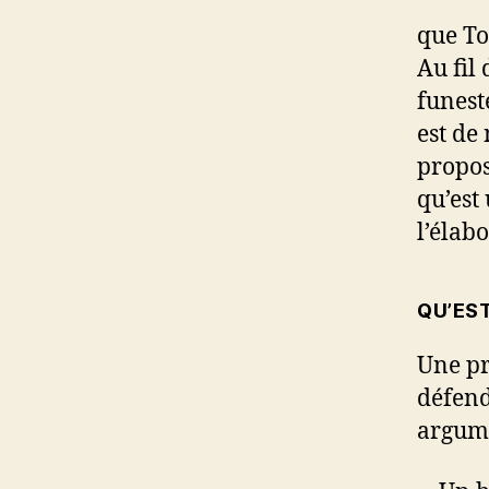
que To
Au fil 
funest
est de
propos
qu’est
l’élabo
QU’EST
Une pr
défend
argume