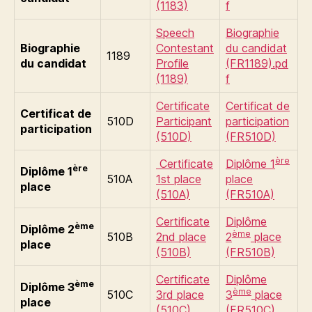
(1183)
f
Speech
Biographie
Biographie
Contestant
du candidat
1189
du candidat
Profile
(FR1189).pd
(1189)
f
Certificate
Certificat de
Certificat de
510D
Participant
participation
participation
(510D)
(FR510D)
ère
Certificate
Diplôme 1
ère
Diplôme 1
510A
1st place
place
place
(510A)
(FR510A)
Certificate
Diplôme
ème
Diplôme 2
ème
510B
2nd place
2
place
place
(510B)
(FR510B)
Certificate
Diplôme
ème
Diplôme 3
ème
510C
3rd place
3
place
place
(510C)
(FR510C)