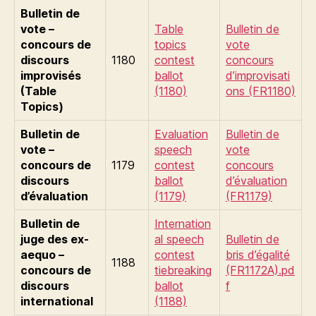
Bulletin de
vote –
Table
Bulletin de
concours de
topics
vote
discours
1180
contest
concours
improvisés
ballot
d’improvisati
(Table
(1180)
ons (FR1180)
Topics)
Bulletin de
Evaluation
Bulletin de
vote –
speech
vote
concours de
1179
contest
concours
discours
ballot
d’évaluation
d’évaluation
(1179)
(FR1179)
Bulletin de
Internation
juge des ex-
al speech
Bulletin de
aequo –
contest
bris d’égalité
1188
concours de
tiebreaking
(FR1172A).pd
discours
ballot
f
international
(1188)