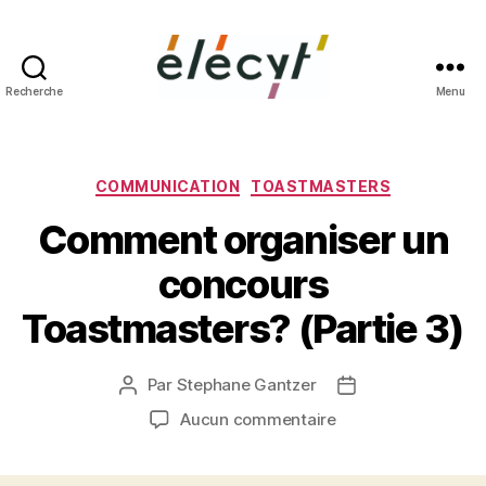
Recherche
Menu
Façons
de
parler
Catégories
COMMUNICATION
TOASTMASTERS
Comment organiser un
concours
Toastmasters? (Partie 3)
Par
Stephane Gantzer
Auteur
Date
de
de
sur
Aucun commentaire
l’article
l’article
Comment
organiser