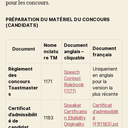
pour les concours.
PRÉPARATION DU MATÉRIEL DU CONCOURS
(CANDIDATS)
Nome
Document
Document
Document
nclatu
anglais –
français
re TM
cliquable
Règlement
Uniquement
Speech
des
en anglais
Contest
concours
1171
pour la
Rulebook
Toastmaster
version la
(1171)
s
plus récente
Speaker
Certificat
Certificat
Certificatio
d’admissibilit
d’admissibilit
1183
n Eligibility
é
é de
Originality
(FR1183).pd
candidat