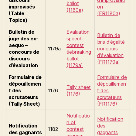
ballot
improvisés
on
(1180a)
(Table
(FR1180a)
Topics)
Bulletin de
Evaluation
Bulletin de
juge des ex-
speech
bris d’égalité
aequo –
contest
1179a
concours
concours de
tiebreaking
d’évaluation
discours
ballot
(FR1179a)
d’évaluation
(1179a)
Formulaire de
Formulaire de
dépouillemen
dépouillemen
Tally sheet
t des
1176
t des
(1176)
scrutateurs
scrutateurs
(Tally Sheet)
(FR1176)
Notificatio
Notification
n of
Notification
des
1182
contest
des gagnants
gagnants
winners