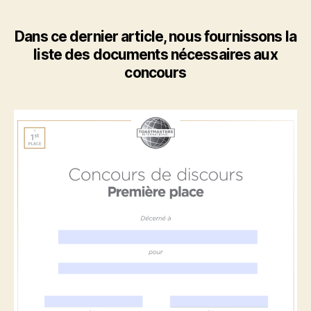
un
concours
Toastmasters?
Dans ce dernier article, nous fournissons la
(Partie
liste des documents nécessaires aux
3)
concours