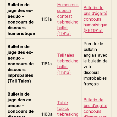
Bulletin de
Humourous
Bulletin de
juge des ex-
speech
bris d’égalité
aequo –
contest
1191a
concours
concours de
tiebreaking
humoristique
discours
ballot
(FR1191a)
humoristique
(1191a)
Prendre le
Bulletin de
bulletin
juge des ex-
Tall tales
anglais avec
aequo –
tiebreaking
le bulletin de
concours de
1181a
ballot
vote
discours
(1181a)
discours
improbables
improbables
(Tall Tales)
français
Bulletin de
juge des ex-
Bulletin de
Table
aequo –
bris d’égalité
topics
concours de
concours
1180a
tiebreaking
discours
d’improvisati