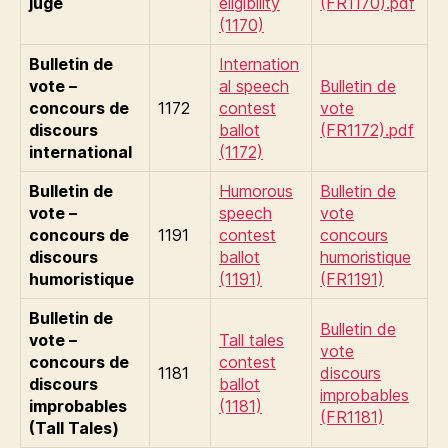
juge
eligibility
(FR1170).pdf
(1170)
Bulletin de
Internation
vote –
al speech
Bulletin de
concours de
1172
contest
vote
discours
ballot
(FR1172).pdf
international
(1172)
Bulletin de
Humorous
Bulletin de
vote –
speech
vote
concours de
1191
contest
concours
discours
ballot
humoristique
humoristique
(1191)
(FR1191)
Bulletin de
Bulletin de
vote –
Tall tales
vote
concours de
contest
1181
discours
discours
ballot
improbables
improbables
(1181)
(FR1181)
(Tall Tales)