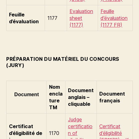
Evaluation
Feuille
Feuille
1177
sheet
d’évaluation
d’évaluation
(1177)
(1177 FR)
PRÉPARATION DU MATÉRIEL DU CONCOURS
(JURY)
Nom
Document
encla
Document
Document
anglais –
ture
français
cliquable
TM
Judge
Certificat
certificatio
Certificat
d’éligibilité de
1170
n of
d’éligibilité