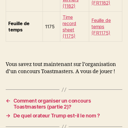
(FR1182)
(1182)
Time
Feuille de
Feuille de
record
1175
temps
temps
sheet
(FR1175)
(1175)
Vous savez tout maintenant sur l’organisation
d’un concours Toastmasters. A vous de jouer !
←
Comment organiser un concours
Toastmasters (partie 2)?
→
De quel orateur Trump est-il le nom ?