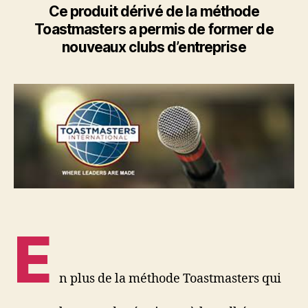
outil
Ce produit dérivé de la méthode
pour
Toastmasters a permis de former de
créer
nouveaux clubs d’entreprise
de
nouveaux
clubs
E
n plus de la méthode Toastmasters qui