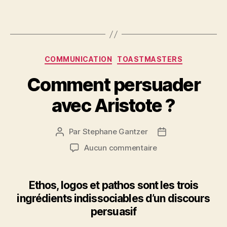
Catégories
COMMUNICATION
TOASTMASTERS
Comment persuader
avec Aristote ?
Par
Stephane Gantzer
Auteur
Date
de
de
sur
Aucun commentaire
l’article
l’article
Comment
persuader
avec
Ethos, logos et pathos sont les trois
Aristote
ingrédients indissociables d’un discours
?
persuasif