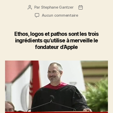
Par
Stephane Gantzer
Auteur
Date
de
de
sur
Aucun commentaire
l’article
l’article
Comment
persuader
avec
Ethos, logos et pathos sont les trois
Aristote…
ingrédients qu’utilise à merveille le
et
fondateur d’Apple
Steve
Jobs
?