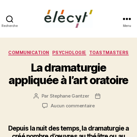
Recherche
Menu
Façons
de
Catégories
COMMUNICATION
PSYCHOLOGIE
TOASTMASTERS
parler
La dramaturgie
appliquée à l’art oratoire
Par
Stephane Gantzer
Auteur
Date
de
de
sur
Aucun commentaire
l’article
l’article
La
dramaturgie
appliquée
Depuis la nuit des temps, la dramaturgie a
à
créé nombre d’œuvres au théâtre ou au