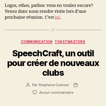
Logos, ethos, pathos: vous en voulez encore?
Venez donc nous rendre visite lors d’une
prochaine réunion. C’est
ici
.
Catégories
COMMUNICATION
TOASTMASTERS
SpeechCraft, un outil
pour créer de nouveaux
clubs
Par
Stephane Gantzer
Auteur
Date
de
de
sur
Aucun commentaire
l’article
l’article
SpeechCraft,
un