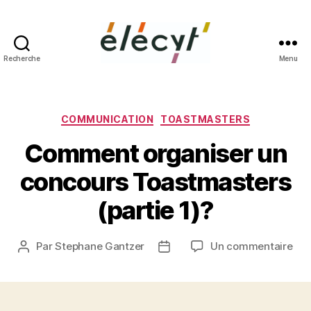
Recherche
Menu
Façons
de
parler
Catégories
COMMUNICATION
TOASTMASTERS
Comment organiser un
concours Toastmasters
(partie 1)?
sur
Par
Stephane Gantzer
Un commentaire
Auteur
Date
Co
de
de
org
l’article
l’article
un
con